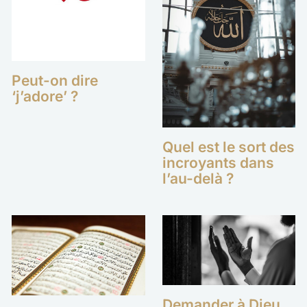
Peut-on dire
‘j’adore’ ?
Quel est le sort des
incroyants dans
l’au-delà ?
Demander à Dieu