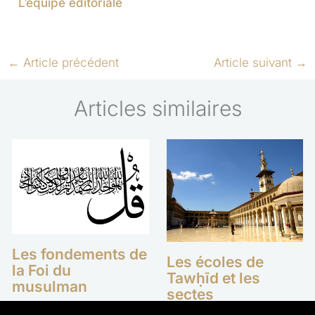
L’équipe éditoriale
←
Article précédent
Article suivant
→
Articles similaires
Les fondements de
Les écoles de
la Foi du
Tawḥīd et les
musulman
sectes