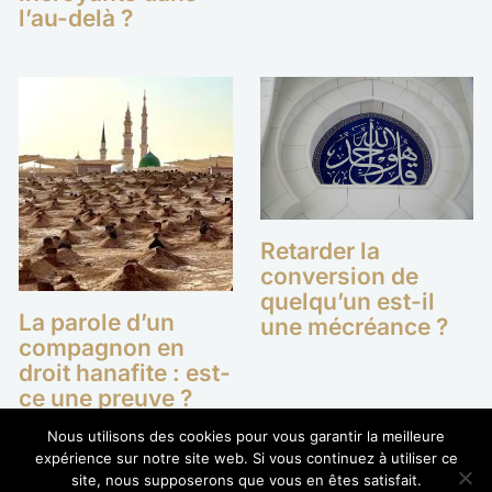
l’au-delà ?
Retarder la
conversion de
quelqu’un est-il
La parole d’un
une mécréance ?
compagnon en
droit hanafite : est-
ce une preuve ?
Nous utilisons des cookies pour vous garantir la meilleure
expérience sur notre site web. Si vous continuez à utiliser ce
site, nous supposerons que vous en êtes satisfait.
Copyright © 2026 Ecole Hanafite - Tous droits réservés