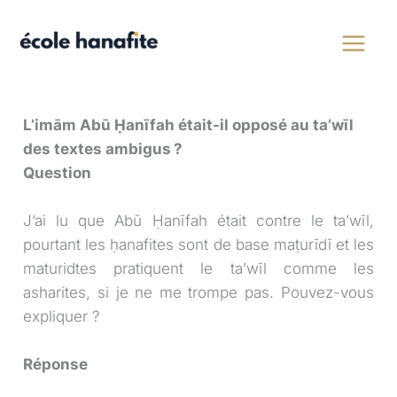
Aller
au
contenu
L’imām Abū Ḥanīfah était-il opposé au ta’wīl
des textes ambigus ?
Question
J’ai lu que Abū Ḥanīfah était contre le ta’wīl,
pourtant les ḥanafites sont de base maṭurīdī et les
maturidtes pratiquent le ta’wīl comme les
asharites, si je ne me trompe pas. Pouvez-vous
expliquer ?
Réponse