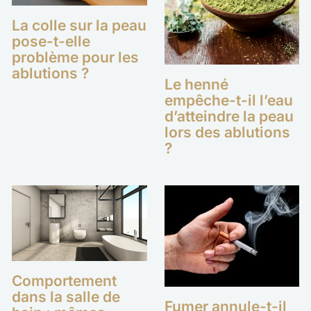
La colle sur la peau
pose-t-elle
problème pour les
ablutions ?
Le henné
empêche-t-il l’eau
d’atteindre la peau
lors des ablutions
?
Comportement
dans la salle de
Fumer annule-t-il