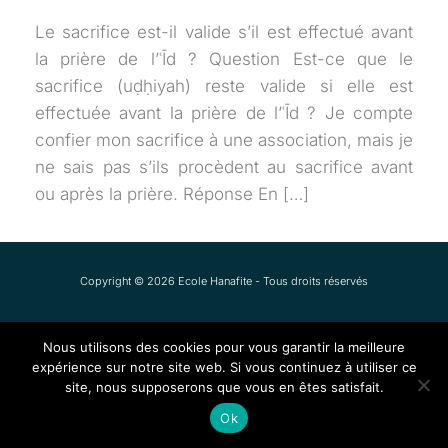
Le sacrifice est-il valide s’il est effectué avant
la prière de l’ʿĪd ? Question Est-ce que le
sacrifice (uḍḥiyah) reste valide si elle est
effectuée avant la prière de l’ʿĪd ? Je compte
confier mon sacrifice à une association, mais je
ne sais pas s’ils procèdent au sacrifice avant
ou après la prière. Réponse En […]
Copyright © 2026 Ecole Hanafite - Tous droits réservés
Nous utilisons des cookies pour vous garantir la meilleure
expérience sur notre site web. Si vous continuez à utiliser ce
site, nous supposerons que vous en êtes satisfait.
Ok