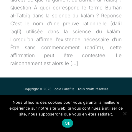
Question À quoi correspond le terme Burhān
al-Tatbīq dans la science du kalām ? Réponse
C’est le nom d’une preuve rationnelle (dalīl
‘aqlī) utilisée dans la science du kalām.
Lorsqu’on affirme l’existence nécessaire d’un
Être sans commencement (qadīm), cette
affirmation peut être contestée. Le
raisonnement est alors le […]
Copyright © 2026 Ecole Hanafite - Tous droits réservés
Nous utilisons des cookies pour vous garantir la meilleure
expérience sur notre site web. Si vous continuez à utiliser ce
site, nous supposerons que vous en êtes satisfait.
Ok