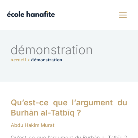
Aller
au
contenu
démonstration
Accueil
démonstration
Qu’est-ce que l’argument du
Burhān al-Tatbīq ?
AbdulHakim Murat
Qu’est-ce que l’argument du Burhān al-Tatbīq ?