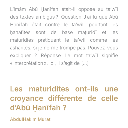
L’imām Abū Ḥanīfah était-il opposé au ta’wīl
des textes ambigus ? Question J’ai lu que Abū
Ḥanīfah était contre le ta’wīl, pourtant les
ḥanafites sont de base maṭurīdī et les
maturidtes pratiquent le ta’wīl comme les
asharites, si je ne me trompe pas. Pouvez-vous
expliquer ? Réponse Le mot ta’wīl signifie
« interprétation ». Ici, il s’agit de […]
Les maturidites ont-ils une
croyance différente de celle
d’Abū Ḥanīfah ?
AbdulHakim Murat