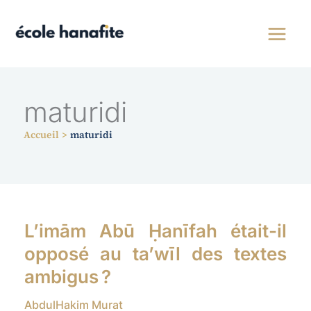
Aller
au
contenu
maturidi
Accueil
maturidi
L’imām Abū Ḥanīfah était-il
opposé au ta’wīl des textes
ambigus ?
AbdulHakim Murat