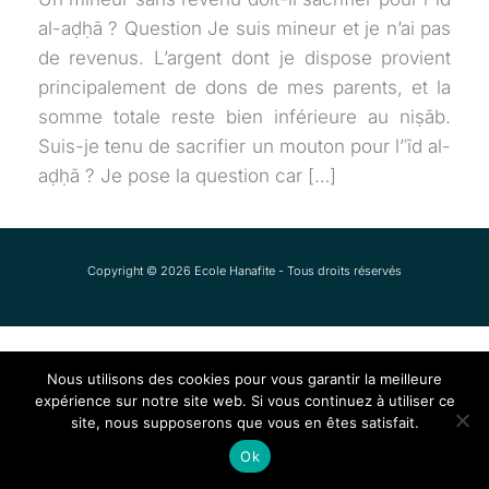
al-aḍḥā ? Question Je suis mineur et je n’ai pas
de revenus. L’argent dont je dispose provient
principalement de dons de mes parents, et la
somme totale reste bien inférieure au niṣāb.
Suis-je tenu de sacrifier un mouton pour l’ʿīd al-
aḍḥā ? Je pose la question car […]
Copyright © 2026 Ecole Hanafite - Tous droits réservés
Nous utilisons des cookies pour vous garantir la meilleure
expérience sur notre site web. Si vous continuez à utiliser ce
site, nous supposerons que vous en êtes satisfait.
Ok