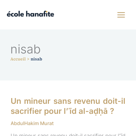
Aller
au
contenu
nisab
Accueil
nisab
Un mineur sans revenu doit-il
sacrifier pour l’ʿīd al-aḍḥā ?
AbdulHakim Murat
Un mineur sans revenu doit-il sacrifier pour l’ʿīd