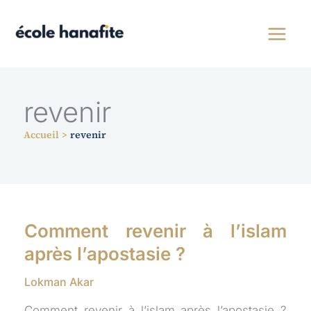
Aller
au
contenu
revenir
Accueil
revenir
Comment revenir à l’islam
après l’apostasie ?
Lokman Akar
Comment revenir à l’islam après l’apostasie ?