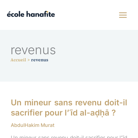
Aller
au
contenu
revenus
Accueil
revenus
Un mineur sans revenu doit-il
sacrifier pour l’ʿīd al-aḍḥā ?
AbdulHakim Murat
Un mineur sans revenu doit-il sacrifier pour l’ʿīd