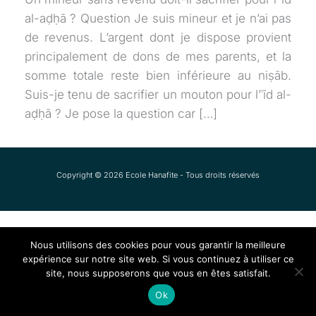
al-aḍḥā ? Question Je suis mineur et je n’ai pas
de revenus. L’argent dont je dispose provient
principalement de dons de mes parents, et la
somme totale reste bien inférieure au niṣāb.
Suis-je tenu de sacrifier un mouton pour l’ʿīd al-
aḍḥā ? Je pose la question car […]
Copyright © 2026 Ecole Hanafite - Tous droits réservés
Nous utilisons des cookies pour vous garantir la meilleure
expérience sur notre site web. Si vous continuez à utiliser ce
site, nous supposerons que vous en êtes satisfait.
Ok