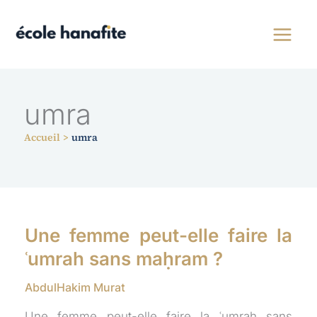
Aller
au
contenu
umra
Accueil
umra
Une femme peut-elle faire la
ʿumrah sans maḥram ?
AbdulHakim Murat
Une femme peut-elle faire la ʿumrah sans