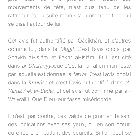
mouvements de tête, n’est plus tenu de les
rattraper par la suite même s’il comprenait ce qui
se disait autour de lui.
Cet avis fut authentifié par Qâdîkhân, et d’autres
comme lui, dans le
Mu
h
it.
C’est l’avis choisi par
Shaykh al-Islâm et Fakhr al-Islâm. Et il est cité
dans
al-Dhahîriyya
que c’est la narration manifeste
par laquelle est donnée la
fatwa
. C’est l’avis choisi
dans la
Khulâ
s
a
et c’est l’avis authentifié dans
al-
Yanâbî’
et
al-Badâi.
Et cet avis fut confirmé par al-
Walwâlijî. Que Dieu leur fasse miséricorde.
Il n’est, par contre, pas valide de prier en faisant
des indications avec ses yeux, ou en son cœur,
ou encore en battant des sourcils. Si l’on peut se