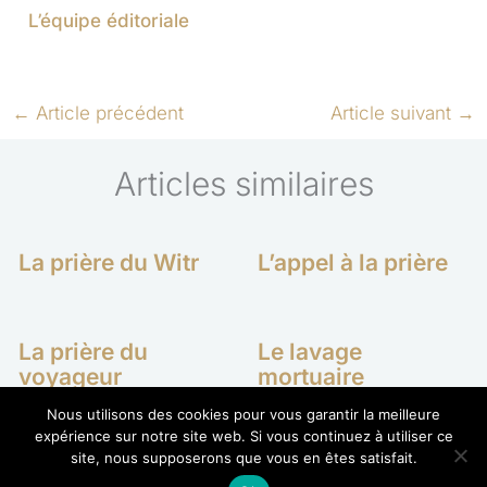
L’équipe éditoriale
←
Article précédent
Article suivant
→
Articles similaires
La prière du Witr
L’appel à la prière
La prière du
Le lavage
voyageur
mortuaire
Nous utilisons des cookies pour vous garantir la meilleure
expérience sur notre site web. Si vous continuez à utiliser ce
site, nous supposerons que vous en êtes satisfait.
Copyright © 2026 Ecole Hanafite - Tous droits réservés