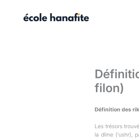
Aller
au
contenu
Définiti
filon)
Définition des rik
Les trésors trouvé
la dîme (‘ushr),