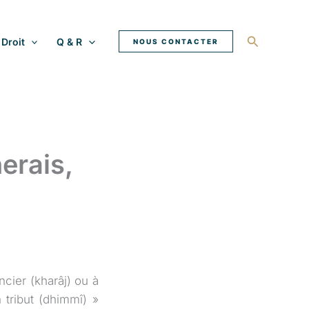
Recherche
Droit
Q & R
NOUS CONTACTER
nerais,
ncier (kharâj) ou à
tribut (dhimmî) »