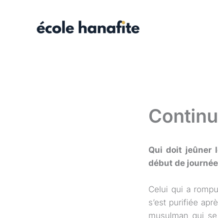
Aller
au
contenu
Continu
Qui doit jeûner 
début de journée
Celui qui a romp
s’est purifiée apr
musulman qui se c