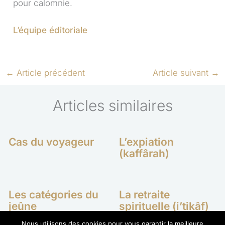
pour calomnie.
L’équipe éditoriale
←
Article précédent
Article suivant
→
Articles similaires
Cas du voyageur
L’expiation
(kaffârah)
Les catégories du
La retraite
jeûne
spirituelle (i’tikâf)
Nous utilisons des cookies pour vous garantir la meilleure