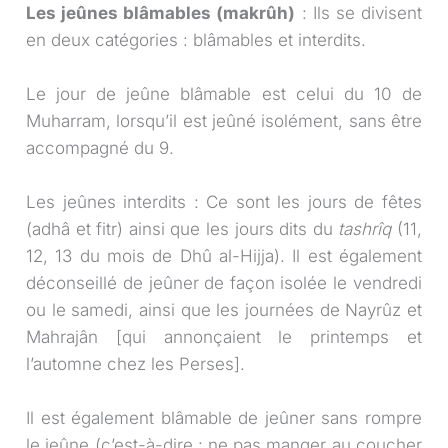
Les jeûnes blâmables (makrûh)
: Ils se divisent
en deux catégories : blâmables et interdits.
Le jour de jeûne blâmable est celui du 10 de
Muharram, lorsqu’il est jeûné isolément, sans être
accompagné du 9.
Les jeûnes interdits : Ce sont les jours de fêtes
(adhâ et fitr) ainsi que les jours dits du
tashrîq
(11,
12, 13 du mois de Dhû al-Hijja). Il est également
déconseillé de jeûner de façon isolée le vendredi
ou le samedi, ainsi que les journées de Nayrûz et
Mahrajân [qui annonçaient le printemps et
l’automne chez les Perses].
Il est également blâmable de jeûner sans rompre
le jeûne (c’est-à-dire : ne pas manger au coucher