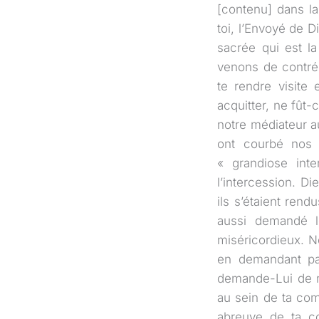
[contenu] dans la
toi, l’Envoyé de 
sacrée qui est l
venons de contré
te rendre visite 
acquitter, ne fût-
notre médiateur a
ont courbé nos 
« grandiose inte
l’intercession. Di
ils s’étaient rend
aussi demandé le
miséricordieux. N
en demandant pa
demande-Lui de no
au sein de ta com
abreuve de ta co