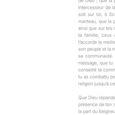
de Dieu ; que la p
Intercesseur de l
soit sur toi, ô S
manteau, que la pa
ainsi que sur tes 
ta famille, ceux 
t’accorde la meil
son peuple et la 
sa communauté. J
message, que tu as
conseillé ta comm
tu as combattu po
religion jusqu’à ce
Que Dieu répande 
présence de ton n
la part du Seigneu