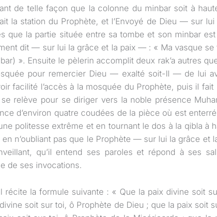
ant de telle façon que la colonne du minbar soit à hau
tait la station du Prophète, et l’Envoyé de Dieu — sur lui 
 que la partie située entre sa tombe et son minbar est
ement dit — sur lui la grâce et la paix — : « Ma vasque s
ar) ». Ensuite le pèlerin accomplit deux rak’a autres que
osquée pour remercier Dieu — exalté soit-II — de lui a
voir facilité l’accès à la mosquée du Prophète, puis il fait
il se relève pour se diriger vers la noble présence Mu
ance d’environ quatre coudées de la pièce où est enterré
ne politesse extrême et en tournant le dos à la qibla à 
 en n’oubliant pas que le Prophète — sur lui la grâce et 
nveillant, qu’il entend ses paroles et répond à ses salut
e de ses invocations.
 récite la formule suivante : « Que la paix divine soit s
divine soit sur toi, ô Prophète de Dieu ; que la paix soit 