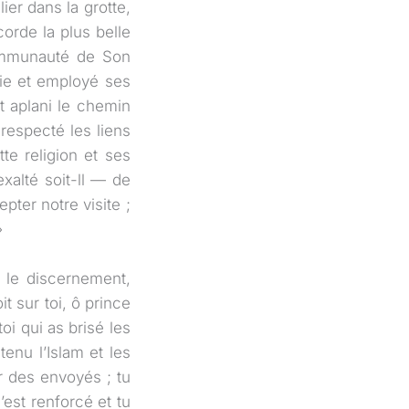
ier dans la grotte,
orde la plus belle
ommunauté de Son
oie et employé ses
t aplani le chemin
 respecté les liens
te religion et ses
xalté soit-ll — de
pter notre visite ;
»
t le discernement,
it sur toi, ô prince
toi qui as brisé les
tenu l’Islam et les
r des envoyés ; tu
s’est renforcé et tu