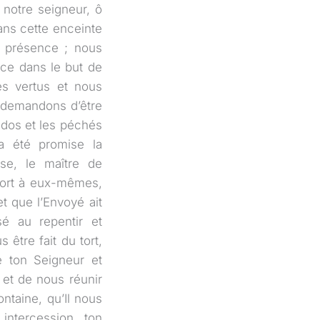
 notre seigneur, ô
ans cette enceinte
a présence ; nous
ce dans le but de
tes vertus et nous
te demandons d’être
 dos et les péchés
a été promise la
use, le maître de
u tort à eux-mêmes,
et que l’Envoyé ait
sé au repentir et
être fait du tort,
 ton Seigneur et
 et de nous réunir
ntaine, qu’Il nous
intercession, ton