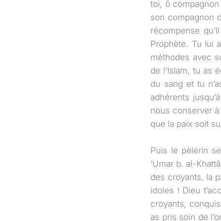
toi, ô compagnon d
son compagnon de 
récompense qu’I
Prophète. Tu lui 
méthodes avec suc
de l’Islam, tu as 
du sang et tu n’a
adhérents jusqu’à
nous conserver à j
que la paix soit s
Puis le pèlerin s
‘Umar b. al-Khattâb
des croyants, la pa
idoles ! Dieu t’ac
croyants, conquis
as pris soin de l’o