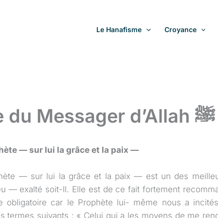
Le Hanafisme
Croyance
La visite du Messager d’Allah ﷺ
hète — sur lui la grâce et la paix —
phète — sur lui la grâce et la paix — est un des meill
u — exalté soit-ll. Elle est de ce fait fortement recomma
 obligatoire car le Prophète lui- même nous a incités
es termes suivants : « Celui qui a les moyens de me rendr