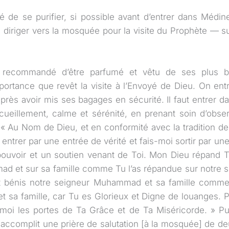
 de se purifier, si possible avant d’entrer dans Médin
 diriger vers la mosquée pour la visite du Prophète — sur
t recommandé d’être parfumé et vêtu de ses plus b
portance que revêt la visite à l’Envoyé de Dieu. On en
 après avoir mis ses bagages en sécurité. Il faut entrer 
ueillement, calme et sérénité, en prenant soin d’obse
: « Au Nom de Dieu, et en conformité avec la tradition d
entrer par une entrée de vérité et fais-moi sortir par une
ouvoir et un soutien venant de Toi. Mon Dieu répand T
 et sur sa famille comme Tu l’as répandue sur notre s
 et bénis notre seigneur Muhammad et sa famille comme
et sa famille, car Tu es Glorieux et Digne de louanges
oi les portes de Ta Grâce et de Ta Miséricorde. » Pui
ccomplit une prière de salutation [à la mosquée] de de