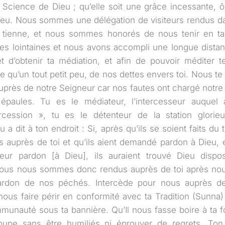
 Science de Dieu ; qu’elle soit une grâce incessante, ô
Dieu. Nous sommes une délégation de visiteurs rendus d
a tienne, et nous sommes honorés de nous tenir en t
es lointaines et nous avons accompli une longue distan
et d’obtenir ta médiation, et afin de pouvoir méditer 
ce qu’un tout petit peu, de nos dettes envers toi. Nous 
uprès de notre Seigneur car nos fautes ont chargé notre
épaules. Tu es le médiateur, l’intercesseur auquel 
rcession », tu es le détenteur de la station glorie
eu a dit à ton endroit : Si, après qu’ils se soient faits d
us auprès de toi et qu’ils aient demandé pardon à Dieu, 
ur pardon [à Dieu], ils auraient trouvé Dieu dispo
ous nous sommes donc rendus auprès de toi après nous 
rdon de nos péchés. Intercède pour nous auprès de
us faire périr en conformité avec ta Tradition (Sunna)
munauté sous ta bannière. Qu’Il nous fasse boire à ta fo
upe sans être humiliés ni éprouver de regrets. Ton 