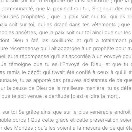
aix soit sur toi, ô Prophète de la Miséricorde ; que la p
a communauté, que la paix soit sur toi, Seigneur des en
ceau des prophètes ; que la paix soit sur toi, qui es
ix soit sur toi, qui es drapé dans tes vêtements ; que l
nobles ancêtres, que la paix soit sur toi ainsi que sur 
dont Dieu a ôté les souillures et qu’Il a totalement 
leure récompense qu’Il ait accordée à un prophète pour av
meilleure récompense qu’Il ait accordée à un envoyé pou
e témoigne que tu es l’Envoyé de Dieu, et que tu as
 remis le dépôt qui t’avait été confié à ceux à qui il ét
unauté, tu as apporté des preuves éclatantes de ce qu
ur la cause de Dieu de la meilleure manière, tu as défen
 que te soit venue la certitude [c’est-à-dire la mort].
sur toi Sa grâce ainsi que sur le plus vénérable endroit 
oble corps ! Que cette grâce et cette préservation soi
r des Mondes ; qu’elles soient à la mesure de ce qui éta