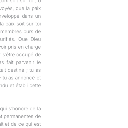
aix soit sur toi, ô
voyés, que la paix
 enveloppé dans un
a paix soit sur toi
les membres purs de
purifiés. Que Dieu
oir pris en charge
r s’être occupé de
 fait parvenir le
ait destiné ; tu as
e tu as annoncé et
du et établi cette
qui s’honore de la
ent permanentes de
it et de ce qui est