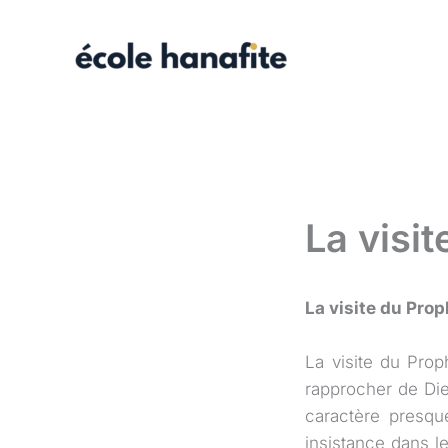
Aller
au
contenu
La visite du Prop
La visite du Pro
rapprocher de Die
caractère presque
insistance dans l