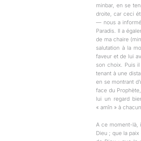
minbar, en se ten
droite, car ceci é
— nous a informés
Paradis. Il a égal
de ma chaire (minb
salutation à la m
faveur et de lui a
son choix. Puis 
tenant à une dist
en se montrant d’u
face du Prophète,
lui un regard bie
« amîn » à chacun
A ce moment-là, il
Dieu ; que la paix 