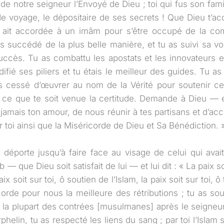
e notre seigneur l’Envoyé de Dieu ; toi qui fus son famil
voyage, le dépositaire de ses secrets ! Que Dieu t’acc
l ait accordée à un imâm pour s’être occupé de la c
as succédé de la plus belle manière, et tu as suivi sa v
cès. Tu as combattu les apostats et les innovateurs e
édifié ses piliers et tu étais le meilleur des guides. Tu as
s cessé d’œuvrer au nom de la Vérité pour soutenir cet
 ce que te soit venue la certitude. Demande à Dieu — e
amais ton amour, de nous réunir à tes partisans et d’acce
ur toi ainsi que la Miséricorde de Dieu et Sa Bénédiction. 
e déporte jusqu’à faire face au visage de celui qui avai
 — que Dieu soit satisfait de lui — et lui dit : « La paix so
ix soit sur toi, ô soutien de l’Islam, la paix soit sur toi, ô 
corde pour nous la meilleure des rétributions ; tu as sou
 la plupart des contrées [musulmanes] après le seigneu
rphelin, tu as respecté les liens du sang ; par toi l’Islam 