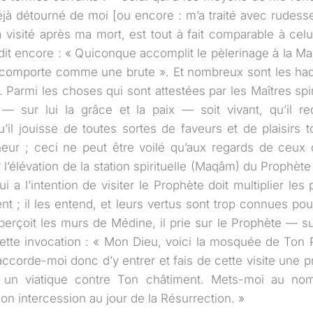
déjà détourné de moi [ou encore : m’a traité avec rudesse].
 visité après ma mort, est tout à fait comparable à celu
 dit encore : « Quiconque accomplit le pèlerinage à la M
 comporte comme une brute ». Et nombreux sont les had
Parmi les choses qui sont attestées par les Maîtres spiritu
— sur lui la grâce et la paix — soit vivant, qu’il r
u’il jouisse de toutes sortes de faveurs et de plaisirs 
neur ; ceci ne peut être voilé qu’aux regards de ceux 
’élévation de la station spirituelle (Maqâm) du Prophète
ui a l’intention de visiter le Prophète doit multiplier les 
ent ; il les entend, et leurs vertus sont trop connues po
erçoit les murs de Médine, il prie sur le Prophète — sur
cette invocation : « Mon Dieu, voici la mosquée de Ton P
accorde-moi donc d’y entrer et fais de cette visite une 
t un viatique contre Ton châtiment. Mets-moi au no
on intercession au jour de la Résurrection. »