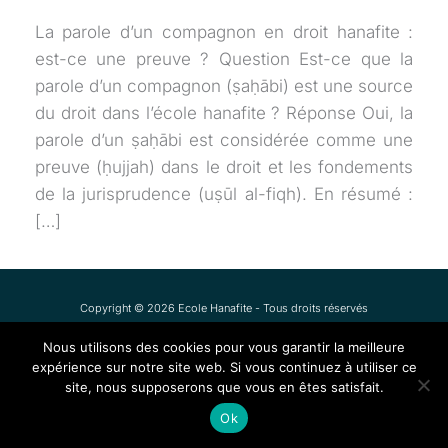
La parole d’un compagnon en droit hanafite :
est-ce une preuve ? Question Est-ce que la
parole d’un compagnon (ṣaḥābi) est une source
du droit dans l’école hanafite ? Réponse Oui, la
parole d’un ṣaḥābi est considérée comme une
preuve (ḥujjah) dans le droit et les fondements
de la jurisprudence (uṣūl al-fiqh). En résumé :
[…]
Copyright © 2026 Ecole Hanafite - Tous droits réservés
Nous utilisons des cookies pour vous garantir la meilleure
expérience sur notre site web. Si vous continuez à utiliser ce
site, nous supposerons que vous en êtes satisfait.
Ok